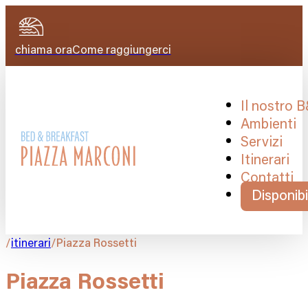
chiama ora
Come raggiungerci
Il nostro 
Ambienti
Servizi
Itinerari
Contatti
Disponibi
/
itinerari
/
Piazza Rossetti
Piazza Rossetti