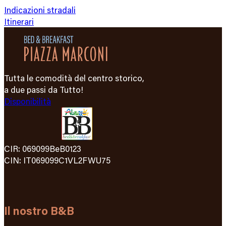
Indicazioni stradali
Itinerari
Tutta le comodità del centro storico,
a due passi da Tutto!
Disponibilità
CIR: 069099BeB0123
CIN: IT069099C1VL2FWU75
Il nostro B&B