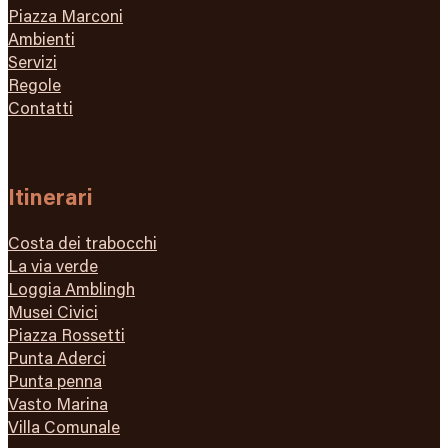
Piazza Marconi
Ambienti
Servizi
Regole
Contatti
Itinerari
Costa dei trabocchi
La via verde
Loggia Amblingh
Musei Civici
Piazza Rossetti
Punta Aderci
Punta penna
Vasto Marina
Villa Comunale